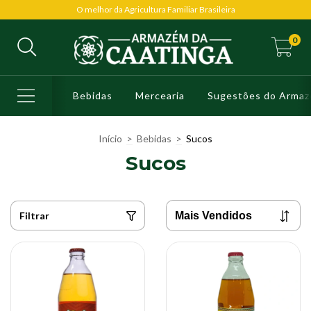
O melhor da Agricultura Familiar Brasileira
0
Bebidas
Mercearia
Sugestões do Arma
Início
>
Bebidas
>
Sucos
Sucos
Filtrar