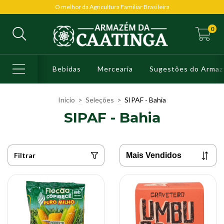
O melhor da Agricultura Familiar Brasileira
0
Bebidas
Mercearia
Sugestões do Arma
Início
>
Seleções
>
SIPAF - Bahia
SIPAF - Bahia
Filtrar