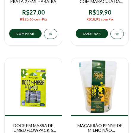
PRATA 275ML - ABAÍRA
COM MARACUJA DA
CAATINGA LATA 350ML
- GRAVETERO
R$27,00
R$19,90
R$25,65
com
Pix
R$18,91
com
Pix
DOCE EM MASSA DE
MACARRÃO PENNE DE
UMBU FLOWPACK 6
MILHO NÃO