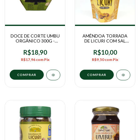
DOCE DE CORTE UMBU
AMÊNDOA TORRADA
ORGÂNICO 300G -
DE LICURI COM SAL
GRAVETERO
100G - LICURIZEIRO
R$18,90
R$10,00
R$17,96
com
Pix
R$9,50
com
Pix