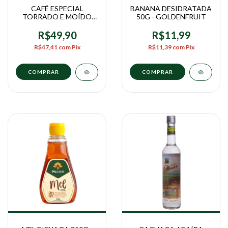
CAFÉ ESPECIAL
BANANA DESIDRATADA
TORRADO E MOÍDO
50G - GOLDENFRUIT
TERROIR 250G -
COOPIATÃ
R$49,90
R$11,99
R$47,41
com
Pix
R$11,39
com
Pix