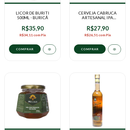
LICOR DE BURITI
CERVEJA CABRUCA
500ML - BURICÃ
ARTESANAL IPA
CACAU NIBS E
RAPADURA 473ML -
R$35,90
R$27,90
NATUCOA
R$34,11
com
Pix
R$26,51
com
Pix