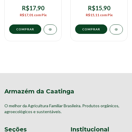
UNIDADE 150G -
TRANSGÊNICO 300G -
GRAVETERO
COPIRECÊ
R$17,90
R$15,90
R$17,01
com
Pix
R$15,11
com
Pix
Armazém da Caatinga
O melhor da Agricultura Familiar Brasileira. Produtos orgânicos,
agroecológicos e sustentáveis.
Seções
Institucional