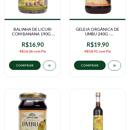
BALINHA DE LICURI
GELEIA ORGÂNICA DE
COM BANANA 190G -
UMBU 240G -
MONTE SABORES
GRAVETERO
R$16,90
R$19,90
R$16,06
com
Pix
R$18,91
com
Pix