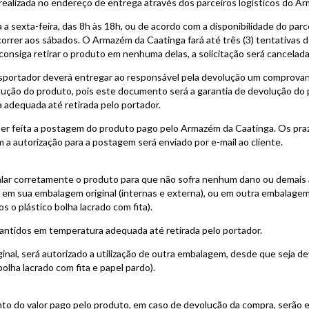
realizada no endereço de entrega através dos parceiros logísticos do A
 a sexta-feira, das 8h às 18h, ou de acordo com a disponibilidade do par
rer aos sábados. O Armazém da Caatinga fará até três (3) tentativas de 
consiga retirar o produto em nenhuma delas, a solicitação será cancelada
ransportador deverá entregar ao responsável pela devolução um comprova
ução do produto, pois este documento será a garantia de devolução do 
adequada até retirada pelo portador.
ser feita a postagem do produto pago pelo Armazém da Caatinga. Os pra
 a autorização para a postagem será enviado por e-mail ao cliente.
alar corretamente o produto para que não sofra nenhum dano ou demais 
r em sua embalagem original (internas e externa), ou em outra embalage
s o plástico bolha lacrado com fita).
antidos em temperatura adequada até retirada pelo portador.
nal, será autorizado a utilização de outra embalagem, desde que seja d
bolha lacrado com fita e papel pardo).
to do valor pago pelo produto, em caso de devolução da compra, serão