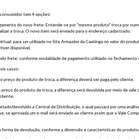
o consumidor tem 4 opções:
amento do novo frete: Entende-se por "mesmo produto" troca por nume
alizar a troca. O novo item será enviado para o endereço cadastrado.
irtual: para ser utilizado no Site Armazém da Caatinga no valor do produ
iver disponível.
ndo frete: conforme modalidade de pagamento utilizado no fechamento 
ois casos:
o preço do produto de troca, a diferença deverá ser paga pelo cliente.
ao preço do produto de troca, a diferença será devolvida por meio de val
cliente.
ado/devolvido a Central de Distribuição, o qual passará por uma análise 
e, se aprovada um e-mail será enviado ao cliente assim que o Vale Compr
forma de devolução, conforme a dimensão e características do produto, 