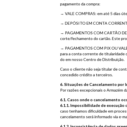
pagamento da compra:
→ VALE COMPRAS: em até 5 dias úteis
→ DEPÓSITO EM CONTA CORRENTE: em a
→ PAGAMENTOS COM CARTÃO DE CRÉDIT
corte/fechamento do cartão. Este proc
→ PAGAMENTOS COM PIX OU VALE ALIME
para a conta corrente de titularidade
do em nosso Centro de Distribuição.
Caso o cliente não seja titular de co
concedido crédito a terceiros.
6. Situações de Cancelamento por 
Por razões excepcionais o Armazém da 
6.1. Casos onde o cancelamento oc
6.1.1. Impossibilidade de execução 
caso tenhamos dificuldade em process
cancelamento será informado via e-ma
6.1.2. Inconsistência de dados pree