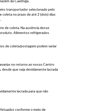
rmazém da Caatinga.
ceiro transportador selecionado pelo
coleta no prazo de até 2 (dois) dias
.
nte de coleta. Na ausência desse
produto. Alimentos refrigerados
zos de coleta/postagem podem variar
avarias no retorno ao nosso Centro
m, desde que seja devidamente lacrada
evidamente lacrada para que não
 efetuados conforme o meio de