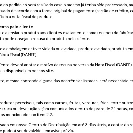
do pedido só será realizado caso o mesmo já tenha sido processado, ma
tuado de acordo com a forma original de pagamento (cartão de crédito, ca
ido a nota fiscal do produto.
ento pelo cliente
 a enviar o produto aos clientes exatamente como recebeu do fabrican
 pode ensejar a recusa do produto pelo cliente.
 a embalagem estiver violada ou avariada, produto avariado, produto e
Nota Fiscal (DANFE).
iente deverá anotar o motivo da recusa no verso da Nota Fiscal (DANFE) e
co disponível em nossos site.
ente, mesmo contendo alguma das ocorrências listadas, será necessário 
odutos perecíveis, tais como carnes, frutas, verduras, frios, entre outro
 de troca ou devolução sejam comunicados dentro do prazo de 24 horas, 
tos mencionados no item 2.2.
sado em nosso Centro de Distribuição em até 3 dias úteis, a contar do r
le poderá ser devolvido sem aviso prévio.