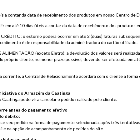
 a contar da data de recebimento dos produtos em nosso Centro de Di
té 10 dias úteis a contar da data de recebimento dos produtos em 
O: o estorno poderá ocorrer em até 2 (duas) faturas subsequente
edimento é de responsabilidade da administradora do cartão utilizado.
NTAÇÃO (exceto Eletro): a devolução dos valores será realizada po
 do próprio cliente, no menor prazo possível, devendo ser efetuada em a
nta corrente, a Central de Relacionamento acordará com o cliente a forma
Iniciativa do Armazém da Caatinga
Caatinga pode vir a cancelar o pedido realizado pelo cliente.
orre antes do pagamento efetivo
do débito:
ar seu pedido na forma de pagamento selecionada, após três tentativas 
il e na opção de acompanhamento de pedidos do site.
nchidos no pedido: