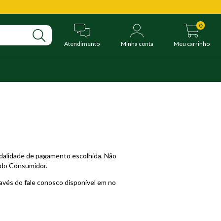
0
Atendimento
Minha conta
Meu carrinho
modalidade de pagamento escolhida. Não
a do Consumidor.
avés do fale conosco disponível em no