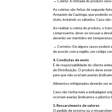
→ Coleta: A retirada do produto será 
As coletas são feitas de segunda-feira
Armazém da Caatinga, que poderão ocor
úteis, incluindo os sábados. Caso não 
Ao realizar a coleta do produto, o t
comprovante, deve-se recusar a devol
deverão ser mantidos em temperatura 
→ Correios: Em alguns casos poderá 
de acordo com a região, um código com
4. Condições de envio
É de responsabilidade do cliente emb
de Distribuição. O produto deve esta
para que não ocorram avarias (indicamo
Alimentos refrigerados deverão ser m
Caso não tenha mais a embalagem origi
ocorram avarias (indicamos o plástico 
5. Ressarcimento de valores
O pedido de estorno ou o ressarcimen