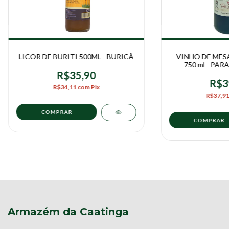
LICOR DE BURITI 500ML - BURICÃ
VINHO DE MES
750 ml - PAR
R$35,90
R$3
R$34,11
com
Pix
R$37,9
Armazém da Caatinga