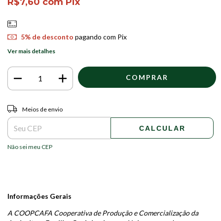
R$7,60
com
Pix
5% de desconto
pagando com Pix
Ver mais detalhes
Entregas para o CEP:
ALTERAR CEP
Meios de envio
CALCULAR
Não sei meu CEP
Informações Gerais
A COOPCAFA Cooperativa de Produção e Comercialização da