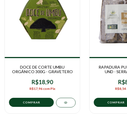
DOCE DE CORTE UMBU
RAPADURA PUR
ORGÂNICO 300G - GRAVETERO
UND - SERR
R$18,90
R$8
R$17,96
com
Pix
R$8,54