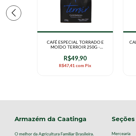
ATO 100%
CAFÉ ESPECIAL TORRADO E
CA
CPC-BA
MOÍDO TERROIR 250G -
COOPIATÃ
0
R$49,90
Pix
R$47,41
com
Pix
Armazém da Caatinga
Seções
Mercearia
O melhor da Agricultura Familiar Brasileira.