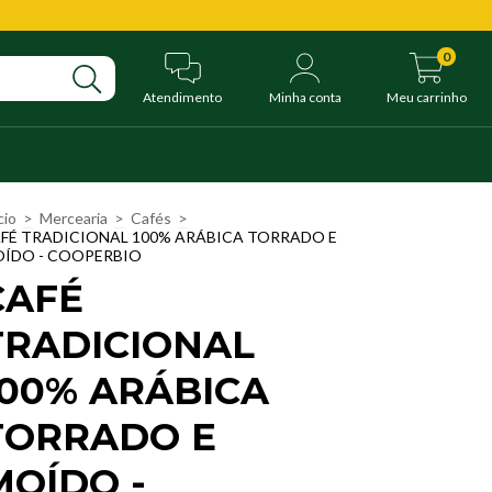
0
Atendimento
Minha conta
Meu carrinho
cio
>
Mercearia
>
Cafés
>
FÉ TRADICIONAL 100% ARÁBICA TORRADO E
ÍDO - COOPERBIO
CAFÉ
TRADICIONAL
100% ARÁBICA
TORRADO E
MOÍDO -