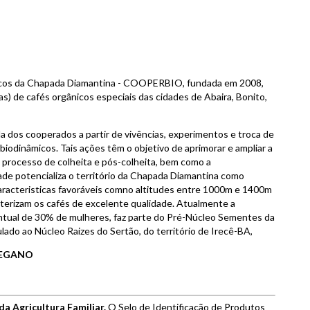
icos da Chapada Diamantina - COOPERBIO, fundada em 2008,
) de cafés orgânicos especiais das cidades de Abaira, Bonito,
 dos cooperados a partir de vivências, experimentos e troca de
biodinâmicos. Tais ações têm o objetivo de aprimorar e ampliar a
 o processo de colheita e pós-colheita, bem como a
idade potencializa o território da Chapada Diamantina como
aracteristicas favoráveis comno altitudes entre 1000m e 1400m
terizam os cafés de excelente qualidade. Atualmente a
tual de 30% de mulheres, faz parte do Pré-Núcleo Sementes da
lado ao Núcleo Raizes do Sertão, do território de Irecê-BA,
 VEGANO
da Agricultura Familiar.
O Selo de Identificação de Produtos