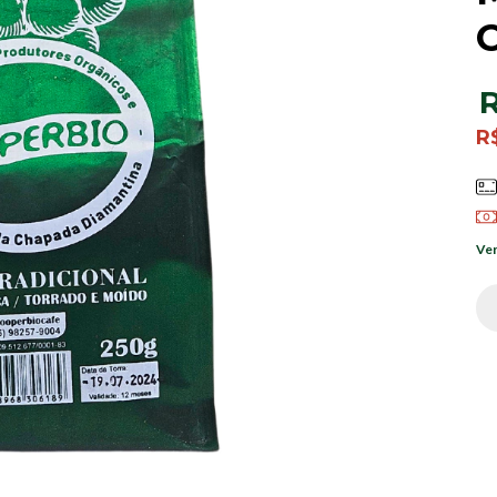
R
R
Ver