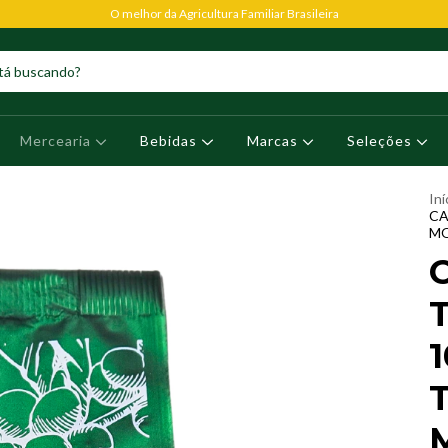
O melhor da Agricultura Familiar Brasileira
Mercearia
Bebidas
Marcas
Seleções
Iní
CA
MO