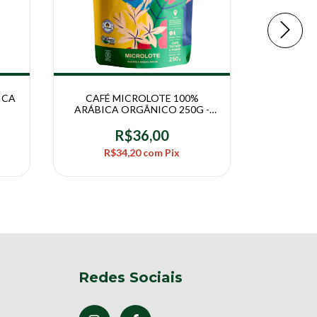
ICA
CAFÉ MICROLOTE 100%
CAFÉ CLÁ
ARÁBICA ORGÂNICO 250G -
ORGÂNIC
COLHEITA DAS ALEGRIAS
D
R$36,00
R$34,20
com
Pix
R$
Redes Sociais