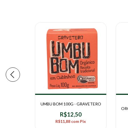
O 220G -
UMBU BOM 100G - GRAVETERO
TINGA
OR
R$12,50
0
R$11,88
com
Pix
Pix