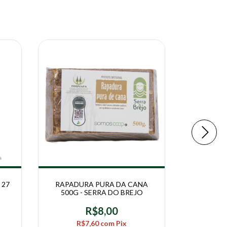
 27
RAPADURA PURA DA CANA
LICOR A
500G - SERRA DO BREJO
500ML - 
R$8,00
R$7,60
com
Pix
R$